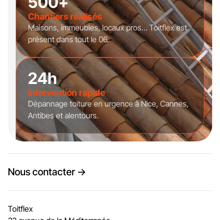
500+
Chantiers réalisés
Maisons, immeubles, locaux pros… Toitflex est
présent dans tout le 06.
24h
Intervention rapide
Dépannage toiture en urgence à Nice, Cannes,
Antibes et alentours.
Nous contacter →
Toitflex