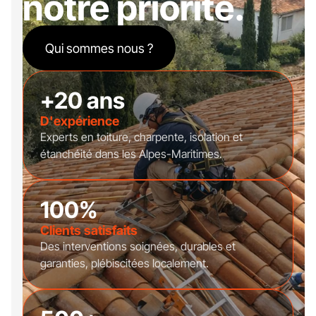
notre priorité.
Qui sommes nous ?
+20 ans
D'expérience
Experts en toiture, charpente, isolation et
étanchéité dans les Alpes-Maritimes.
100%
Clients satisfaits
Des interventions soignées, durables et
garanties, plébiscitées localement.