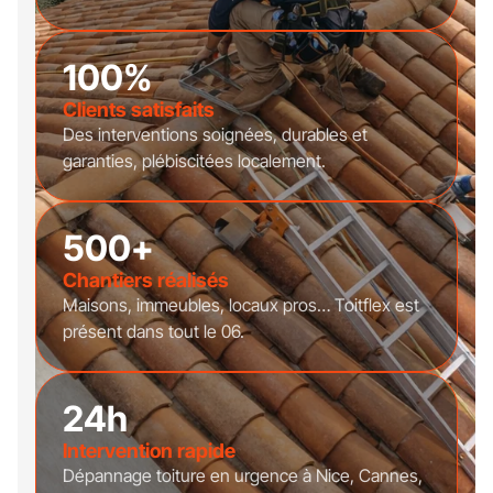
100%
Clients satisfaits
Des interventions soignées, durables et
garanties, plébiscitées localement.
500+
Chantiers réalisés
Maisons, immeubles, locaux pros… Toitflex est
présent dans tout le 06.
24h
Intervention rapide
Dépannage toiture en urgence à Nice, Cannes,