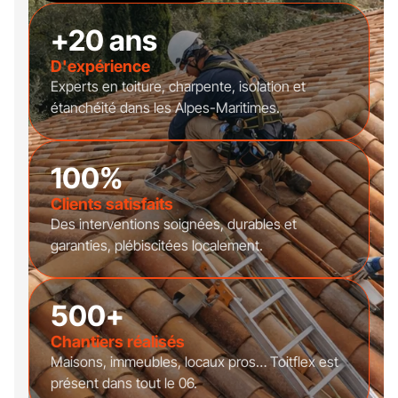
+20 ans
D'expérience
Experts en toiture, charpente, isolation et
étanchéité dans les Alpes-Maritimes.
100%
Clients satisfaits
Des interventions soignées, durables et
garanties, plébiscitées localement.
500+
Chantiers réalisés
Maisons, immeubles, locaux pros… Toitflex est
présent dans tout le 06.