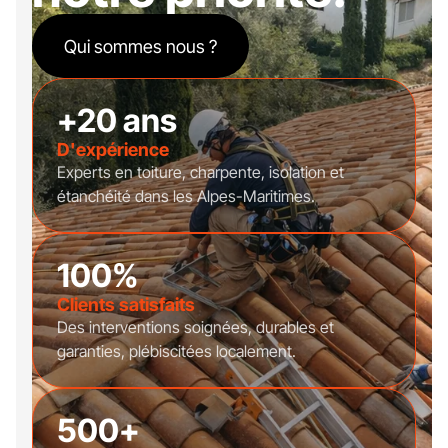
Qui sommes nous ?
+20 ans
D'expérience
Experts en toiture, charpente, isolation et
étanchéité dans les Alpes-Maritimes.
100%
Clients satisfaits
Des interventions soignées, durables et
garanties, plébiscitées localement.
500+