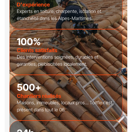
D'expérience
Experts en toiture, charpente, isolation et
étanchéité dans les Alpes-Maritimes.
100%
Clients satisfaits
Des interventions soignées, durables et
garanties, plébiscitées localement.
500+
Chantiers réalisés
Maisons, immeubles, locaux pros… Toitflex est
présent dans tout le 06.