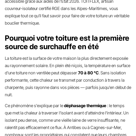
accessible grâce aux aides de l'État 2026. TOITFLEX, artisan
couvreur-isolateur certifié RGE dans les Alpes-Maritimes, vous
explique tout ce qu'il faut savoir pour faire de votre toiture un véritable
bouclier thermique.
Pourquoi votre toiture est la première
source de surchauffe en été
La toiture est la surface de votre maison la plus directement exposée
au rayonnement solaire. En plein été niçois, la température en surface
d'une toiture non ventilée peut dépasser
70 à 80 °C
. Sans isolation
performante, cette chaleur se transmet par conduction à travers la
charpente, puis rayonne dans vos pièces — parfois jusqu'en début de
nuit.
Ce phénomène s'explique par le
déphasage thermique
: le temps
que met la chaleur à traverser l'isolant avant d'atteindre l'intérieur. Un
isolant peu dense, comme une vieille laine de verre insuffisante, ne
ralentit pas efficacement ce flux. À Antibes ou à Cagnes-sur-Mer,
nombreux sont les propriétaires qui constatent que leurs chambres