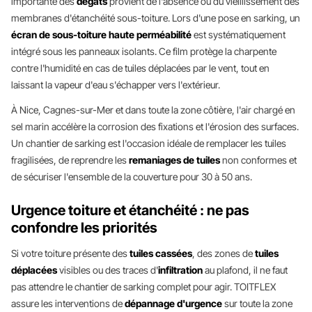
importante des
dégâts
provient de l'absence ou du vieillissement des
membranes d'étanchéité sous-toiture. Lors d'une pose en sarking, un
écran de sous-toiture haute perméabilité
est systématiquement
intégré sous les panneaux isolants. Ce film protège la charpente
contre l'humidité en cas de tuiles déplacées par le vent, tout en
laissant la vapeur d'eau s'échapper vers l'extérieur.
À Nice, Cagnes-sur-Mer et dans toute la zone côtière, l'air chargé en
sel marin accélère la corrosion des fixations et l'érosion des surfaces.
Un chantier de sarking est l'occasion idéale de remplacer les tuiles
fragilisées, de reprendre les
remaniages de tuiles
non conformes et
de sécuriser l'ensemble de la couverture pour 30 à 50 ans.
Urgence toiture et étanchéité : ne pas
confondre les priorités
Si votre toiture présente des
tuiles cassées
, des zones de
tuiles
déplacées
visibles ou des traces d'
infiltration
au plafond, il ne faut
pas attendre le chantier de sarking complet pour agir. TOITFLEX
assure les interventions de
dépannage d'urgence
sur toute la zone