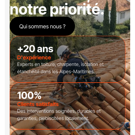
notre priorité.
Qui sommes nous ?
+20 ans
D'expérience
Experts en toiture, charpente, isolation et
étanchéité dans les Alpes-Maritimes.
100%
Clients satisfaits
Des interventions soignées, durables et
garanties, plébiscitées localement.