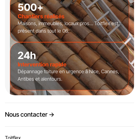
500+
Chantiers réalisés
Maisons, immeubles, locaux pros… Toitflex est
présent dans tout le 06.
24h
Intervention rapide
Dépannage toiture en urgence à Nice, Cannes,
Antibes et alentours.
Nous contacter →
Toitflex