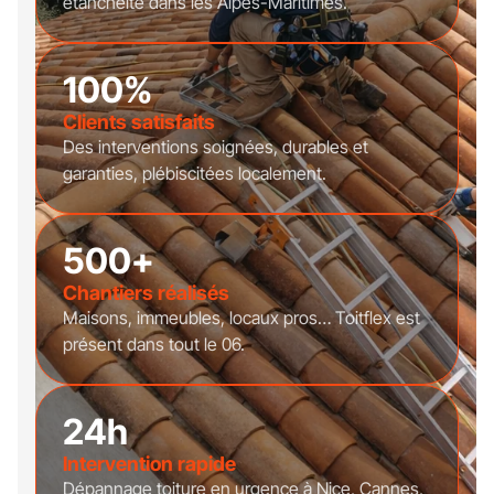
étanchéité dans les Alpes-Maritimes.
100%
Clients satisfaits
Des interventions soignées, durables et
garanties, plébiscitées localement.
500+
Chantiers réalisés
Maisons, immeubles, locaux pros… Toitflex est
présent dans tout le 06.
24h
Intervention rapide
Dépannage toiture en urgence à Nice, Cannes,