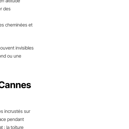
en altitude
er des
des cheminées et
uvent invisibles
fond ou une
 Cannes
s incrustés sur
rface pendant
 : la toiture