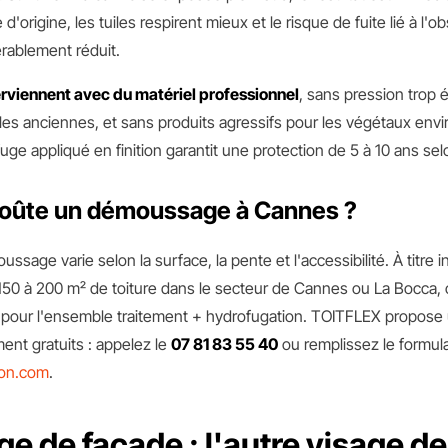
 d'origine, les tuiles respirent mieux et le risque de fuite lié à l'o
érablement réduit.
rviennent avec du matériel professionnel
, sans pression trop 
 tuiles anciennes, et sans produits agressifs pour les végétaux env
uge appliqué en finition garantit une protection de 5 à 10 ans selo
oûte un démoussage à Cannes ?
ussage varie selon la surface, la pente et l'accessibilité. À titre i
e 150 à 200 m² de toiture dans le secteur de Cannes ou La Bocca,
 pour l'ensemble traitement + hydrofugation. TOITFLEX propose 
ent gratuits : appelez le
07 81 83 55 40
ou remplissez le formula
ion.com
.
e de façade : l'autre visage de