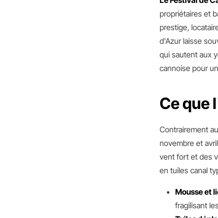
Le Festival de C
propriétaires et b
prestige, locatai
d'Azur laisse sou
qui sautent aux y
cannoise pour un 
Ce que l
Contrairement aux
novembre et avri
vent fort et des v
en tuiles canal t
Mousse et l
fragilisant l