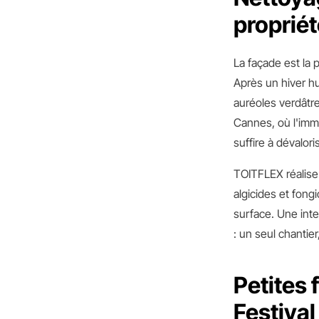
propriét
La façade est la 
Après un hiver h
auréoles verdâtre
Cannes, où l'imm
suffire à dévalori
TOITFLEX réalise
algicides et fong
surface. Une int
: un seul chantie
Petites 
Festival