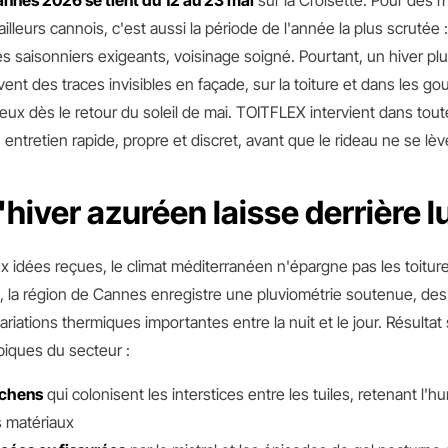
annes 2026 se tient du 12 au 23 mai
sur la Croisette. Pour des mi
ailleurs cannois, c'est aussi la période de l'année la plus scrutée :
res saisonniers exigeants, voisinage soigné. Pourtant, un hiver pl
vent des traces invisibles en façade, sur la toiture et dans les go
eux dès le retour du soleil de mai. TOITFLEX intervient dans tout
entretien rapide, propre et discret, avant que le rideau ne se lèv
'hiver azuréen laisse derrière l
 idées reçues, le climat méditerranéen n'épargne pas les toiture
l, la région de Cannes enregistre une pluviométrie soutenue, de
ariations thermiques importantes entre la nuit et le jour. Résultat 
ypiques du secteur :
ichens
qui colonisent les interstices entre les tuiles, retenant l'hu
es matériaux