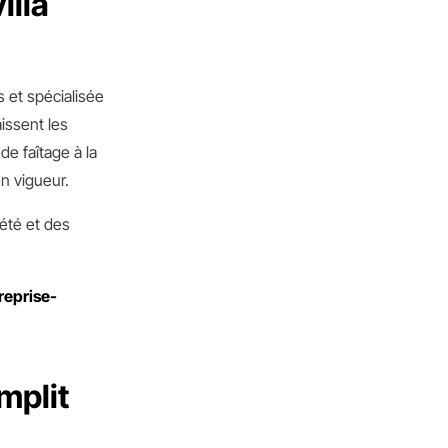
illa
 et spécialisée
aissent les
de faîtage à la
n vigueur.
iété et des
treprise-
mplit