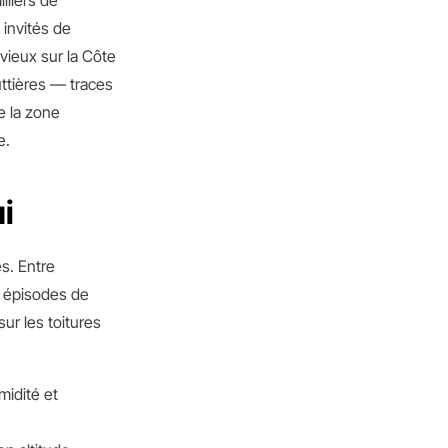
lliers de
 invités de
uvieux sur la Côte
uttières — traces
e la zone
e.
ui
s. Entre
s épisodes de
sur les toitures
midité et