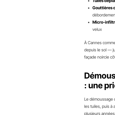
Tuiles dépl
Gouttières 
débordement
Micro-infilt
velux
À Cannes comme à
depuis le sol — 
façade noircie cô
Démouss
: une pr
Le démoussage co
les tuiles, puis 
plusieurs années.