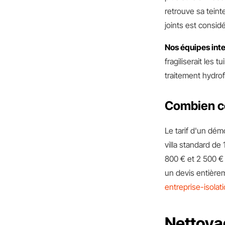
retrouve sa teinte
joints est consid
Nos équipes inte
fragiliserait les
traitement hydrof
Combien c
Le tarif d'un démo
villa standard d
800 € et 2 500 €
un devis entièrem
entreprise-isolat
Nettoyag