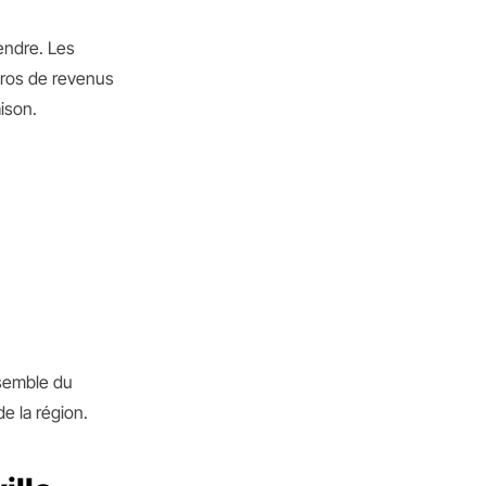
endre. Les
euros de revenus
ison.
semble du
e la région.