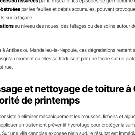
acées ou fissurées
par le mistral et les épisodes de gel nocturne 
obstruées
par les feuilles et débris accumulés, pouvant provoqu
s sur la façade
rations
au niveau des noues, des faîtages ou des solins autour 
 Antibes ou Mandelieu-la-Napoule, ces dégradations restent so
jusqu'au moment où elles se traduisent par une tache sur un pla
té rue.
age et nettoyage de toiture à
iorité de printemps
nsiste à éliminer mécaniquement les mousses, lichens et algue
à appliquer un traitement préventif hydrofuge pour protéger la su
 Sur une villa cannoise exposée plein sud, le résultat est immédiat