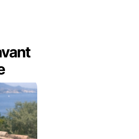
avant
e