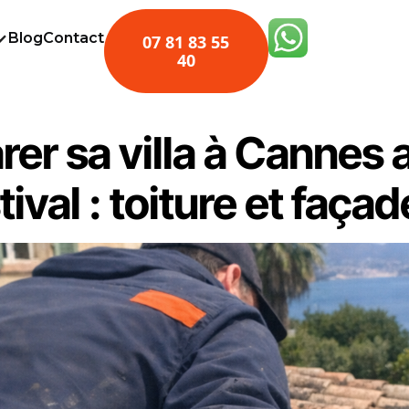
Blog
Contact
07 81 83 55
40
rer sa villa à Cannes 
tival : toiture et façad