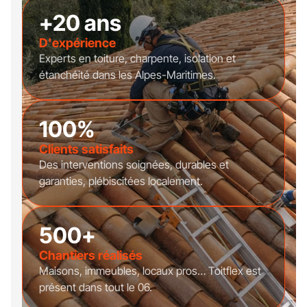
+20 ans
D'expérience
Experts en toiture, charpente, isolation et
étanchéité dans les Alpes-Maritimes.
100%
Clients satisfaits
Des interventions soignées, durables et
garanties, plébiscitées localement.
500+
Chantiers réalisés
Maisons, immeubles, locaux pros… Toitflex est
présent dans tout le 06.