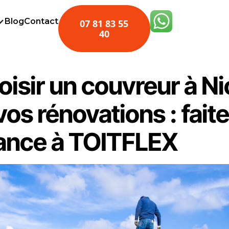
Blog
Contact
07 81 83 55
40
hoisir un couvreur à N
vos rénovations : fait
ance à TOITFLEX