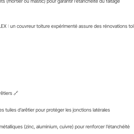
nts (mortier ou mastic) pour garantir l’étanchéité du faîtage
EX : un couvreur toiture expérimenté assure des rénovations to
rêtiers 🔗
tuiles d’arêtier pour protéger les jonctions latérales
talliques (zinc, aluminium, cuivre) pour renforcer l’étanchéité