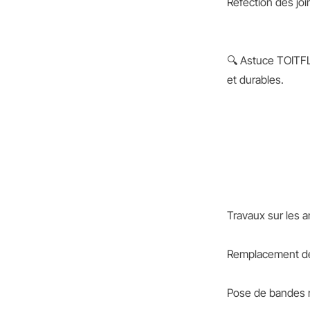
Réfection des joi
🔍 Astuce TOITFL
et durables.
Travaux sur les a
Remplacement des 
Pose de bandes mé