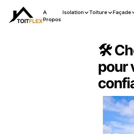
A
Isolation
Toiture
Façade
Propos
🛠️ C
pour 
confi