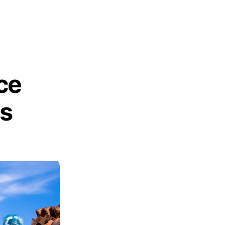
ice
es