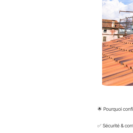
🌟 Pourquoi confi
✅ Sécurité & con