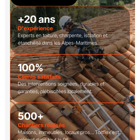
+20 ans
D'expérience
Experts en toiture, charpente, isolation et
étanchéité dans les Alpes-Maritimes.
100%
Clients satisfaits
Des interventions soignées, durables et
garanties, plébiscitées localement.
500+
Chantiers réalisés
Maisons, immeubles, locaux pros… Toitflex est
présent dans tout le 06.