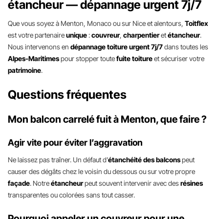
étancheur — dépannage urgent 7j/7
Que vous soyez à Menton, Monaco ou sur Nice et alentours,
Toitflex
est votre partenaire
unique
:
couvreur
,
charpentier
et
étancheur
.
Nous intervenons en
dépannage toiture urgent 7j/7
dans toutes les
Alpes-Maritimes
pour stopper toute
fuite toiture
et sécuriser votre
patrimoine
.
Questions fréquentes
Mon balcon carrelé fuit à Menton, que faire ?
Agir vite pour éviter l’aggravation
Ne laissez pas traîner. Un défaut d’
étanchéité des balcons
peut
causer des dégâts chez le voisin du dessous ou sur votre propre
façade
. Notre
étancheur
peut souvent intervenir avec des
résines
transparentes ou colorées sans tout casser.
Pourquoi appeler un couvreur pour une